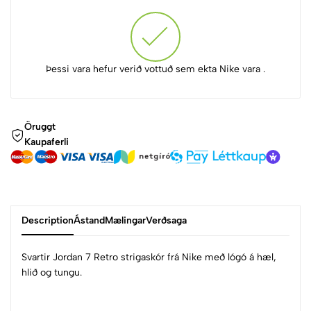
Þessi vara hefur verið vottuð sem ekta Nike vara .
Öruggt
Kaupaferli
Description
Ástand
Mælingar
Verðsaga
Svartir Jordan 7 Retro strigaskór frá Nike með lógó á hæl,
hlið og tungu.