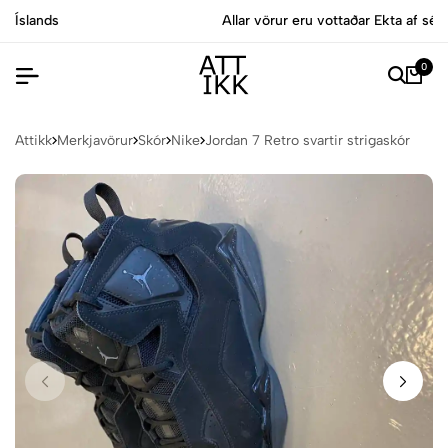
Allar vörur eru vottaðar Ekta af sérfræðingum
0
Attikk
Merkjavörur
Skór
Nike
Jordan 7 Retro svartir strigaskór