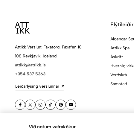
Flýtileiðir
Algengar Sp
Attikk Verslun: Faxatorg, Faxafen 10
Attikk Spa
108 Reykjavík, Iceland
Áskrift
attikk@attikk.is
Hvernig virk
+354 537 5363
Verðskrá
Samstarf
Leiðarlýsing verslunnar
Við notum vafrakökur