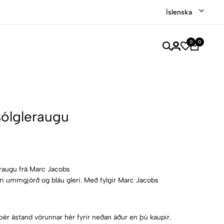
Verslaðu merkjavöru á afslætti
Versla Núna
Íslenska
0
0
ólgleraugu
eraugu frá Marc Jacobs
i ummgjörð og bláu gleri. Með fylgir Marc Jacobs
þér ástand vörunnar hér fyrir neðan áður en þú kaupir.