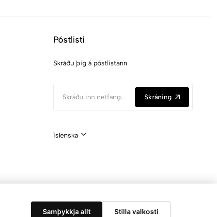
Póstlisti
Skráðu þig á póstlistann
Skráning
Íslenska
Samþykkja allt
Stilla valkosti