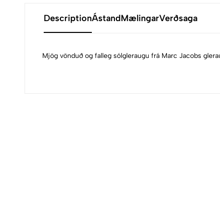
Description
Ástand
Mælingar
Verðsaga
Mjög vönduð og falleg sólgleraugu frá Marc Jacobs glera