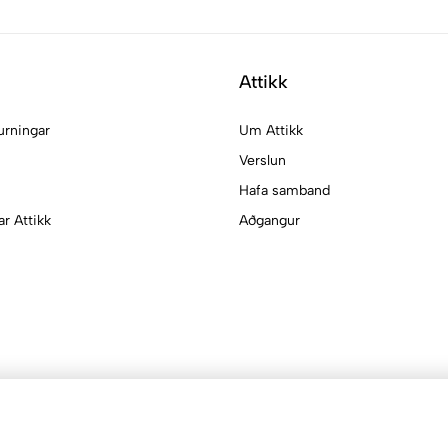
Attikk
urningar
Um Attikk
Verslun
Hafa samband
ar Attikk
Aðgangur