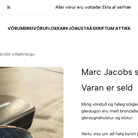
Allar vörur eru vottaðar Ekta af sérfræðingum
VÖRUMERKI
VÖRUFLOKKAR
ÞJÓNUSTA
ÁSKRIFT
UM ATTIKK
acobs sólgleraugu
Marc Jacobs s
Varan er seld
Mjög vönduð og falleg sólgl
gleraugun eru með bronzaðar
gleraugnahulstur og klútur.
Vertu viss um að hafa kynnt 