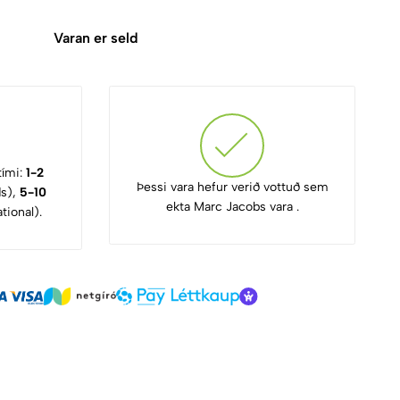
Varan er seld
tími:
1-2
Þessi vara hefur verið vottuð sem
ds),
5-10
ekta Marc Jacobs vara .
tional).