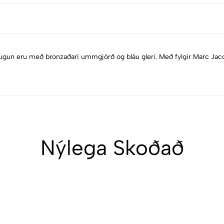
ugun eru með bronzaðari ummgjörð og bláu gleri. Með fylgir Marc Jaco
Nýlega Skoðað