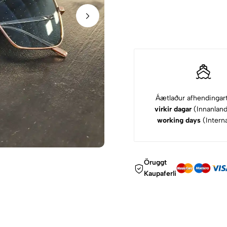
Áætlaður afhendingar
virkir dagar
(Innanlan
working days
(Interna
Öruggt
Kaupaferli