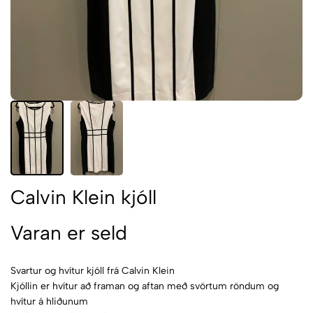
Calvin Klein kjóll
Varan er seld
Svartur og hvítur kjóll frá Calvin Klein
Kjóllin er hvítur að framan og aftan með svörtum röndum og
hvítur á hliðunum