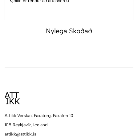
Kjóllin er rendur að aftanverðu
Nýlega Skoðað
Attikk Verslun: Faxatorg, Faxafen 10
108 Reykjavík, Iceland
attikk@attikk.is