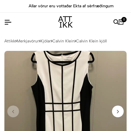
Allar vörur eru vottaðar Ekta af sérfræðingum
0
Attikk
Merkjavörur
Kjólar
Calvin Klein
Calvin Klein kjóll