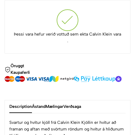
Þessi vara hefur verið vottuð sem ekta Calvin Klein vara
.
Öruggt
Kaupaferli
Description
Ástand
Mælingar
Verðsaga
Svartur og hvítur kjóll frá Calvin Klein Kjóllin er hvítur að
framan og aftan með svörtum röndum og hvítur á hliðunum