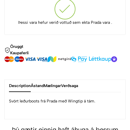
Þessi vara hefur verið vottuð sem ekta Prada vara .
Öruggt
Kaupaferli
Description
Ástand
Mælingar
Verðsaga
Svört leðurboots frá Prada með Wingtip á tám.
Þú gætir einnig haft áhuga á þessum