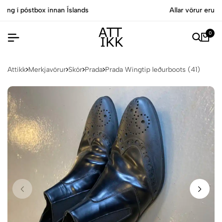
Allar vörur eru vottaðar Ekta af sérfræðingum
0
Attikk
Merkjavörur
Skór
Prada
Prada Wingtip leðurboots (41)