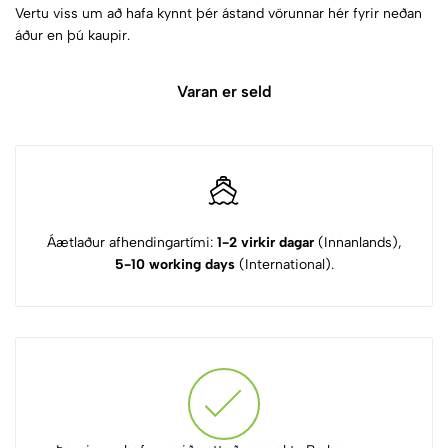
Vertu viss um að hafa kynnt þér ástand vörunnar hér fyrir neðan
áður en þú kaupir.
Varan er seld
Áætlaður afhendingartími:
1-2 virkir dagar
(Innanlands),
5-10 working days
(International).