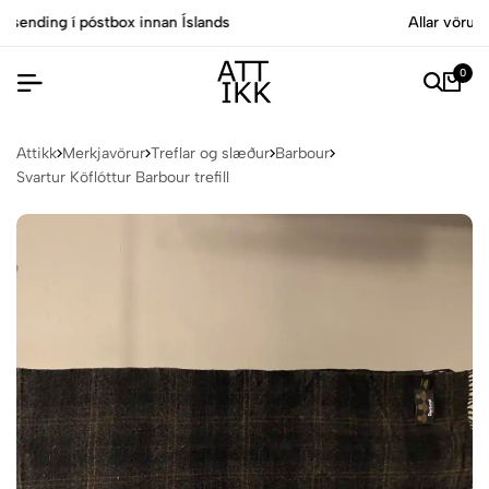
nds
Allar vörur eru vottaðar Ekta af sérfræðin
0
Attikk
Merkjavörur
Treflar og slæður
Barbour
Svartur Köflóttur Barbour trefill