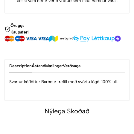
Þessi vara hefur verið vottuð sem ekta Barbour vara .
Öruggt
Kaupaferli
Description
Ástand
Mælingar
Verðsaga
Svartur köflóttur Barbour trefill með svörtu lógó. 100% ull.
Nýlega Skoðað