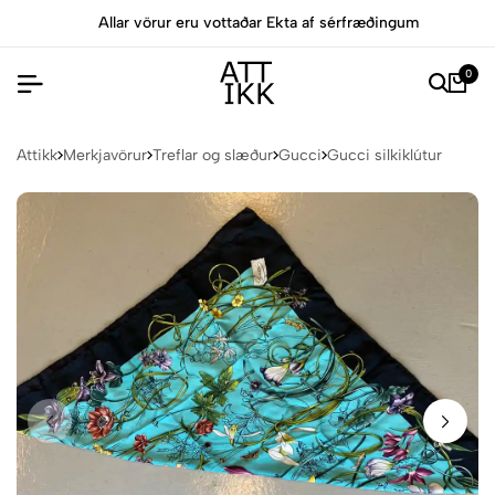
Allar vörur eru vottaðar Ekta af sérfræðingum
0
Attikk
Merkjavörur
Treflar og slæður
Gucci
Gucci silkiklútur