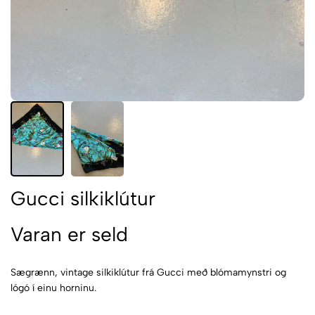
Gucci silkiklútur
Varan er seld
Sægrænn, vintage silkiklútur frá Gucci með blómamynstri og
lógó í einu horninu.