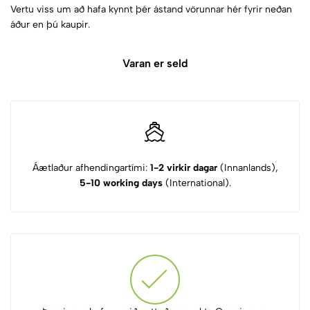
Vertu viss um að hafa kynnt þér ástand vörunnar hér fyrir neðan
áður en þú kaupir.
Varan er seld
Áætlaður afhendingartími:
1-2 virkir dagar
(Innanlands),
5-10 working days
(International).