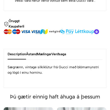
Þessi vara hefur verið vottuð sem ekta Gucci vara .
Öruggt
Kaupaferli
Description
Ástand
Mælingar
Verðsaga
Sægrænn, vintage silkiklútur frá Gucci með blómamynstri
og lógó í einu horninu.
Þú gætir einnig haft áhuga á þessum