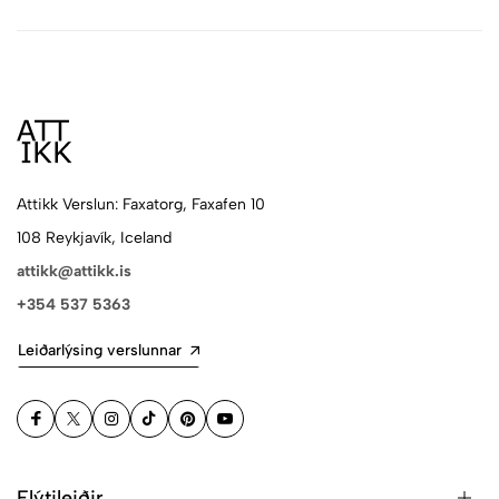
Attikk Verslun: Faxatorg, Faxafen 10
108 Reykjavík, Iceland
attikk@attikk.is
+354 537 5363
Leiðarlýsing verslunnar
Flýtileiðir