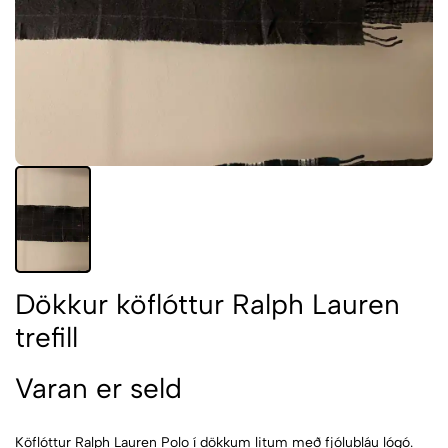
Dökkur köflóttur Ralph Lauren
trefill
Varan er seld
Köflóttur Ralph Lauren Polo í dökkum litum með fjólubláu lógó.