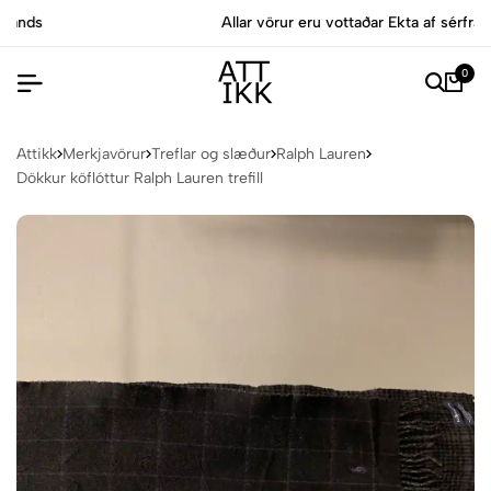
Allar vörur eru vottaðar Ekta af sérfræðingum
0
Attikk
Merkjavörur
Treflar og slæður
Ralph Lauren
Dökkur köflóttur Ralph Lauren trefill