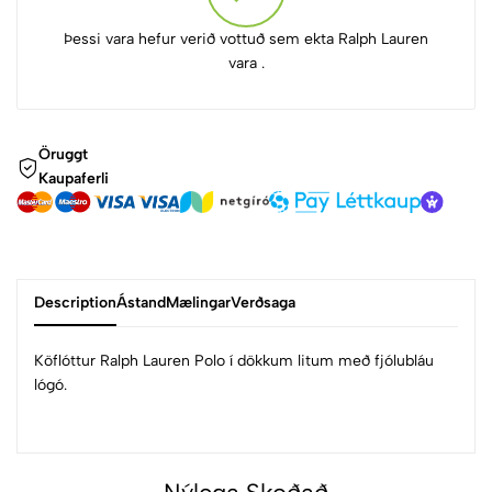
Þessi vara hefur verið vottuð sem ekta Ralph Lauren
vara .
Öruggt
Kaupaferli
Description
Ástand
Mælingar
Verðsaga
Köflóttur Ralph Lauren Polo í dökkum litum með fjólubláu
lógó.