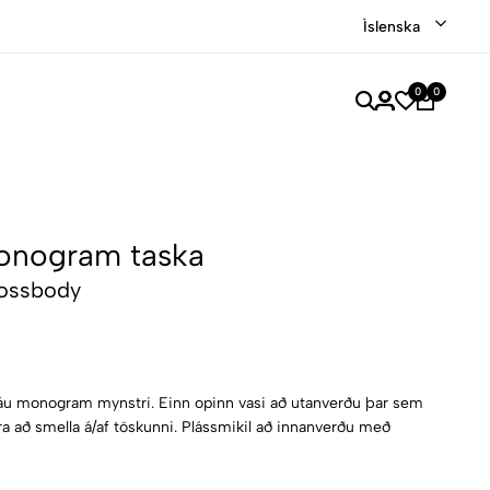
Verslaðu merkjavöru á afslætti
Versla Núna
Íslenska
0
0
onogram taska
ossbody
láu monogram mynstri. Einn opinn vasi að utanverðu þar sem
a að smella á/af töskunni. Plássmikil að innanverðu með