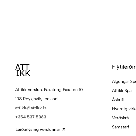
Flýtileiðir
Algengar Sp
Attikk Verslun: Faxatorg, Faxafen 10
Attikk Spa
108 Reykjavík, Iceland
Áskrift
attikk@attikk.is
Hvernig virk
+354 537 5363
Verðskrá
Samstarf
Leiðarlýsing verslunnar