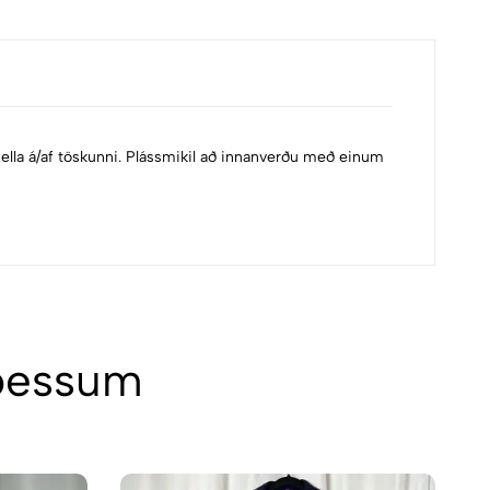
lla á/af töskunni. Plássmikil að innanverðu með einum
 þessum