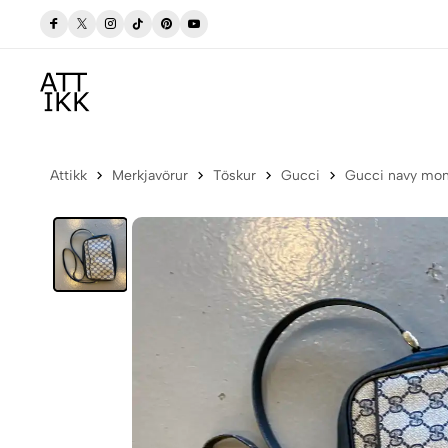
Frí sending í póstbox innan Íslands
Attikk
Merkjavörur
Töskur
Gucci
Gucci navy mon