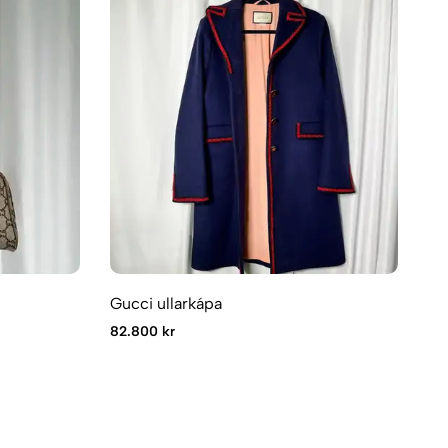
Gucci ullarkápa
Gu
82.800 kr
70