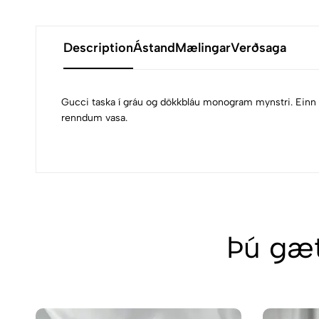
Description
Ástand
Mælingar
Verðsaga
Gucci taska í gráu og dökkbláu monogram mynstri. Einn 
renndum vasa.
Þú gæt