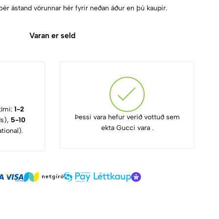
þér ástand vörunnar hér fyrir neðan áður en þú kaupir.
Varan er seld
tími:
1-2
Þessi vara hefur verið vottuð sem
ds),
5-10
ekta Gucci vara .
tional).