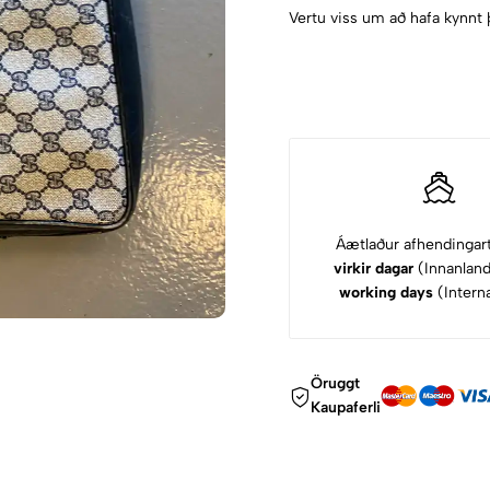
Vertu viss um að hafa kynnt 
Áætlaður afhendingar
virkir dagar
(Innanlan
working days
(Interna
Öruggt
Kaupaferli