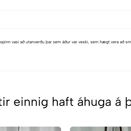
opinn vasi að utanverðu þar sem áður var veski, sem hægt vera að sme
ir einnig haft áhuga á