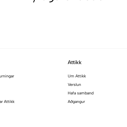
Attikk
urningar
Um Attikk
Verslun
Hafa samband
ar Attikk
Aðgangur