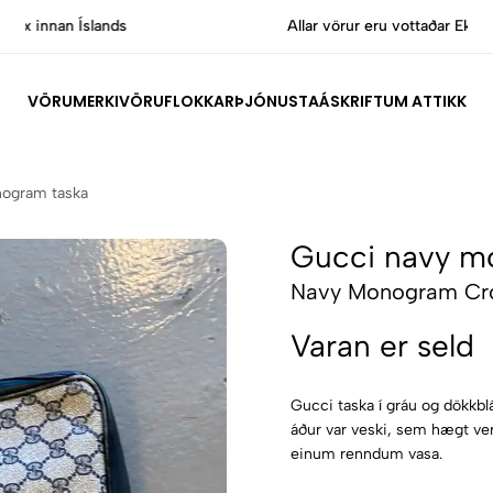
Allar vörur eru vottaðar Ekta af sérfræðingum
VÖRUMERKI
VÖRUFLOKKAR
ÞJÓNUSTA
ÁSKRIFT
UM ATTIKK
ogram taska
Gucci navy m
Navy Monogram Cr
Varan er seld
Gucci taska í gráu og dökkb
áður var veski, sem hægt ver
einum renndum vasa.