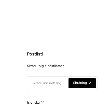
Póstlisti
Skráðu þig á póstlistann
Skráning
Íslenska