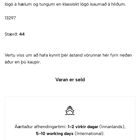
lógó á hælum og tungum en klassískt lógó ísaumað á hliðum.
13297
Stærð:
44
Vertu viss um að hafa kynnt þér ástand vörunnar hér fyrir neðan
áður en þú kaupir.
Varan er seld
Áætlaður afhendingartími:
1-2 virkir dagar
(Innanlands),
5-10 working days
(International).