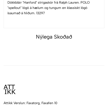
Dökkbláir "Hanford" strigaskór frá Ralph Lauren. POLO
"spellout" lógó á hælum og tungum en klassískt lógó
ísaumað á hliðum. 13297
Nýlega Skoðað
Attikk Verslun: Faxatorg, Faxafen 10