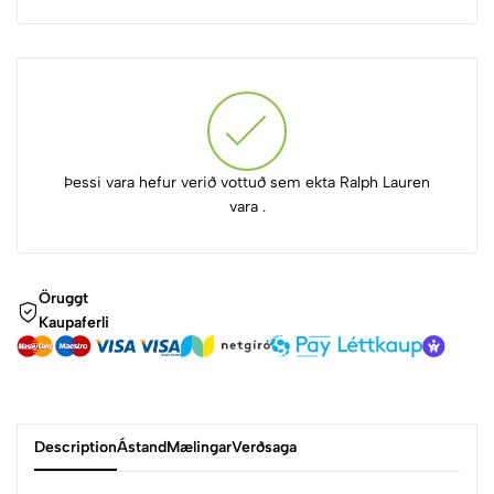
Þessi vara hefur verið vottuð sem ekta Ralph Lauren
vara .
Öruggt
Kaupaferli
Description
Ástand
Mælingar
Verðsaga