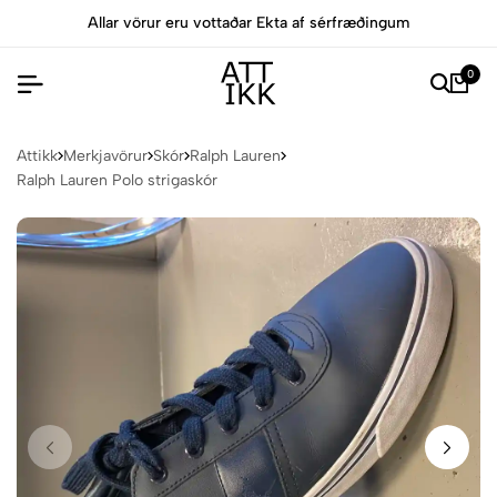
Allar vörur eru vottaðar Ekta af sérfræðingum
Ve
0
Attikk
Merkjavörur
Skór
Ralph Lauren
Ralph Lauren Polo strigaskór