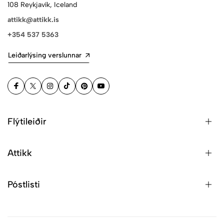
108 Reykjavík, Iceland
attikk@attikk.is
+354 537 5363
Leiðarlýsing verslunnar
Flýtileiðir
Attikk
Póstlisti