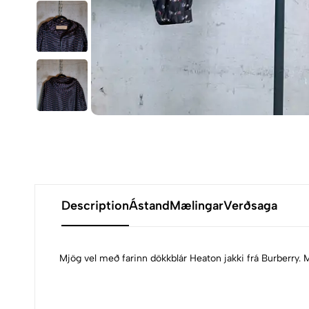
Description
Ástand
Mælingar
Verðsaga
Mjög vel með farinn dökkblár Heaton jakki frá Burberry. 