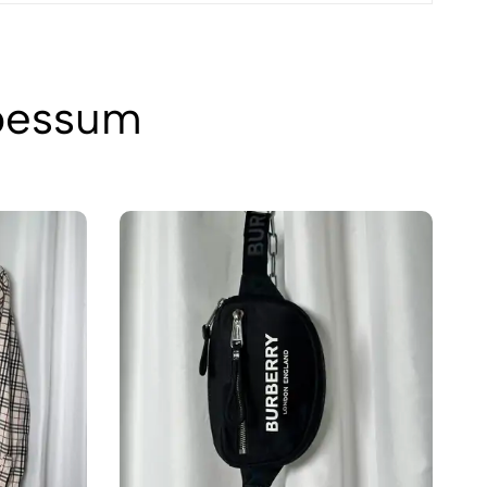
 þessum