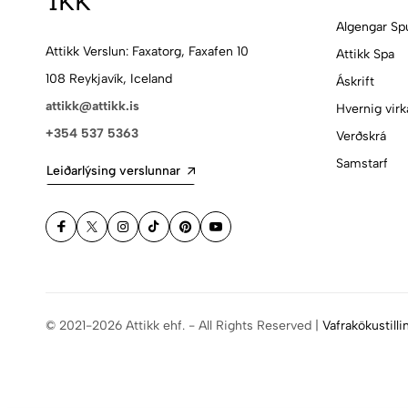
Algengar Sp
Attikk Verslun: Faxatorg, Faxafen 10
Attikk Spa
108 Reykjavík, Iceland
Áskrift
attikk@attikk.is
Hvernig virk
+354 537 5363
Verðskrá
Samstarf
Leiðarlýsing verslunnar
© 2021-2026 Attikk ehf. - All Rights Reserved |
Vafrakökustilli