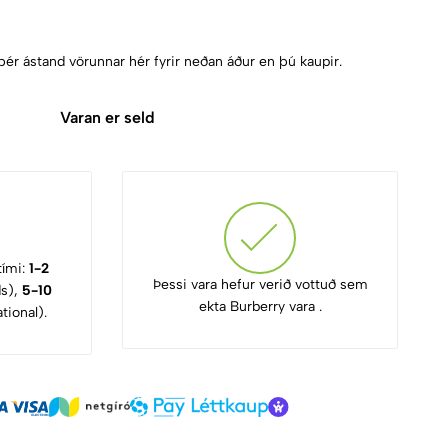
þér ástand vörunnar hér fyrir neðan áður en þú kaupir.
Varan er seld
tími:
1-2
Þessi vara hefur verið vottuð sem
ds),
5-10
ekta Burberry vara .
tional).