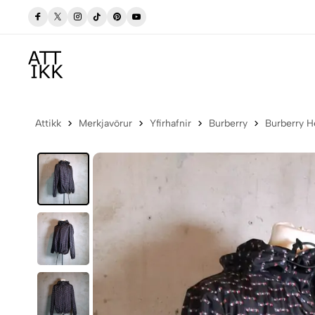
Allar vörur eru vottaðar Ekta af sérfræðingum
Attikk
Merkjavörur
Yfirhafnir
Burberry
Burberry H