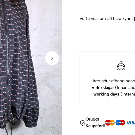
Vertu viss um að hafa kynnt 
Áætlaður afhendingar
virkir dagar
(Innanlan
working days
(Interna
Öruggt
Kaupaferli