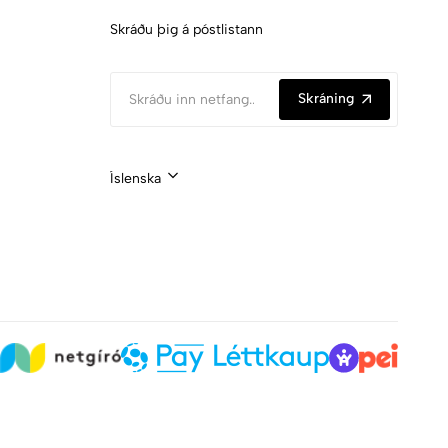
Skráðu þig á póstlistann
Skráning
Íslenska