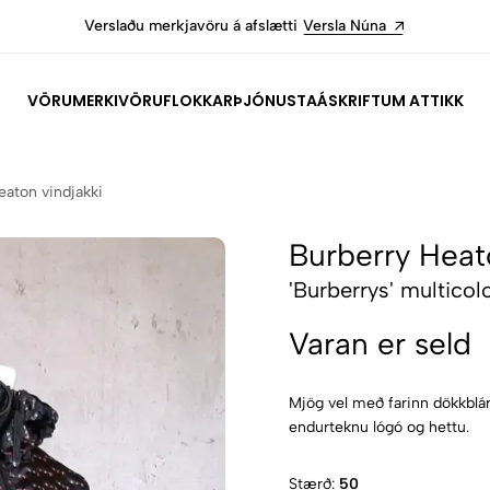
Verslaðu merkjavöru á afslætti
Versla Núna
VÖRUMERKI
VÖRUFLOKKAR
ÞJÓNUSTA
ÁSKRIFT
UM ATTIKK
eaton vindjakki
Burberry Heat
'Burberrys' multico
Varan er seld
Mjög vel með farinn dökkblár
endurteknu lógó og hettu.
Stærð:
50