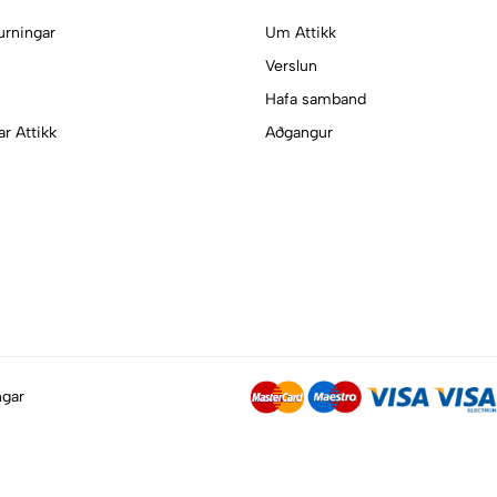
urningar
Um Attikk
Verslun
Hafa samband
ar Attikk
Aðgangur
ngar