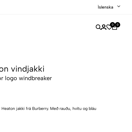
Íslenska
0
0
on vindjakki
lor logo windbreaker
 Heaton jakki frá Burberry. Með rauðu, hvítu og bláu