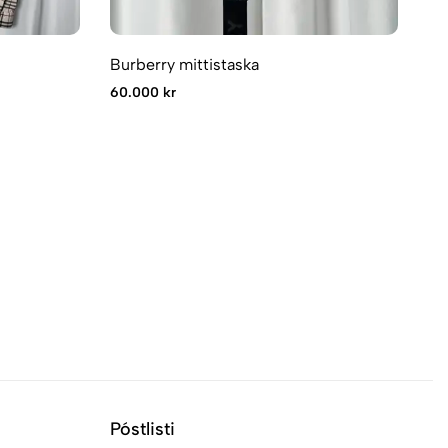
Burberry mittistaska
Bu
60.000 kr
51
Póstlisti