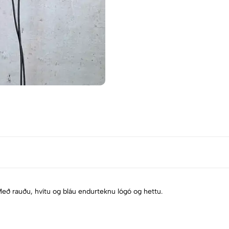
Með rauðu, hvítu og bláu endurteknu lógó og hettu.