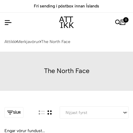
Frí sending í póstbox innan Íslands
0
Attikk
Merkjavörur
The North Face
The North Face
SÍUR
Engar vörur fundust...