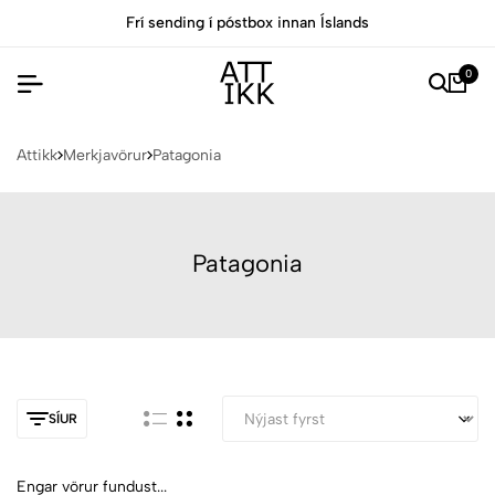
Frí sending í póstbox innan Íslands
0
Attikk
Merkjavörur
Patagonia
Patagonia
SÍUR
Engar vörur fundust...