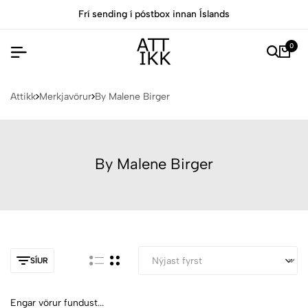
Frí sending í póstbox innan Íslands
0
Attikk
Merkjavörur
By Malene Birger
By Malene Birger
SÍUR
Engar vörur fundust...