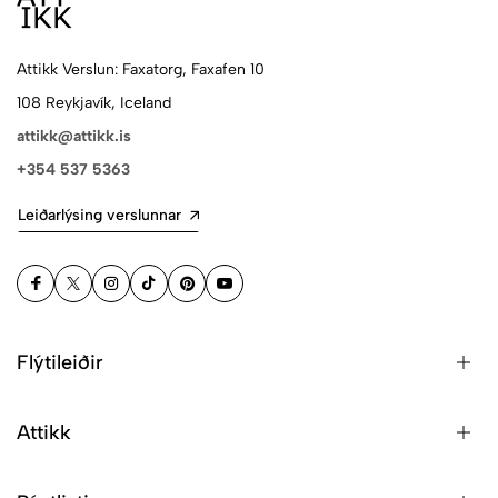
Attikk Verslun: Faxatorg, Faxafen 10
108 Reykjavík, Iceland
attikk@attikk.is
+354 537 5363
Leiðarlýsing verslunnar
Flýtileiðir
Attikk