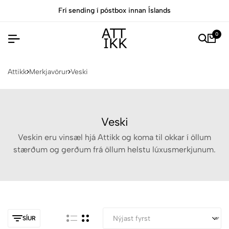
Frí sending í póstbox innan Íslands
0
Attikk
Merkjavörur
Veski
Veski
Veskin eru vinsæl hjá Attikk og koma til okkar í öllum
stærðum og gerðum frá öllum helstu lúxusmerkjunum.
SÍUR