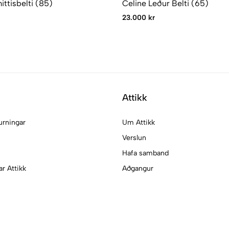
ittisbelti (85)
Celine Leður Belti (65)
23.000 kr
Attikk
urningar
Um Attikk
Verslun
Hafa samband
ar Attikk
Aðgangur