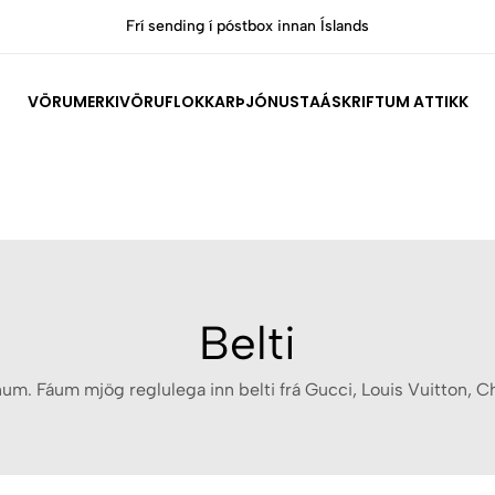
Frí sending í póstbox innan Íslands
Allar vörur
VÖRUMERKI
VÖRUFLOKKAR
ÞJÓNUSTA
ÁSKRIFT
UM ATTIKK
Belti
unum. Fáum mjög reglulega inn belti frá Gucci, Louis Vuitton, 