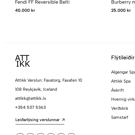
Fendi FF Reversible Belti
Burberry m
40.000 kr
25.000 kr
Flýtileiðir
Algengar Sp
Attikk Verslun: Faxatorg, Faxafen 10
Attikk Spa
108 Reykjavík, Iceland
Áskrift
attikk@attikk.is
Hvernig virk
+354 537 5363
Verðskrá
Samstarf
Leiðarlýsing verslunnar