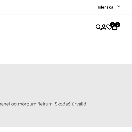
 eru vottaðar Ekta af sérfræðingum
Verslaðu merkjavör
Íslenska
0
0
Chanel og mörgum fleirum. Skoðað úrvalið.