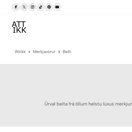
Verslaðu merkjavöru á afslætti
Versla Núna
Attikk
Merkjavörur
Belti
Úrval belta frá öllum helstu lúxus merkj