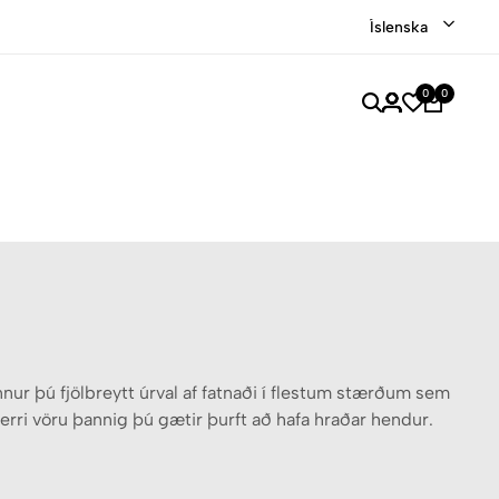
Verslaðu merkjavöru á afslætti
Versla Núna
Íslenska
0
0
nnur þú fjölbreytt úrval af fatnaði í flestum stærðum sem
verri vöru þannig þú gætir þurft að hafa hraðar hendur.