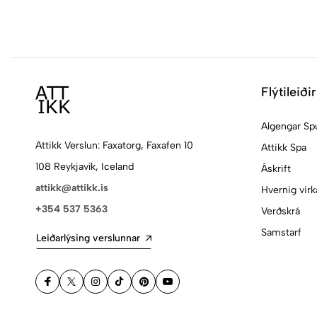
Flýtileiðir
Algengar Sp
Attikk Verslun: Faxatorg, Faxafen 10
Attikk Spa
108 Reykjavík, Iceland
Áskrift
attikk@attikk.is
Hvernig virk
+354 537 5363
Verðskrá
Samstarf
Leiðarlýsing verslunnar