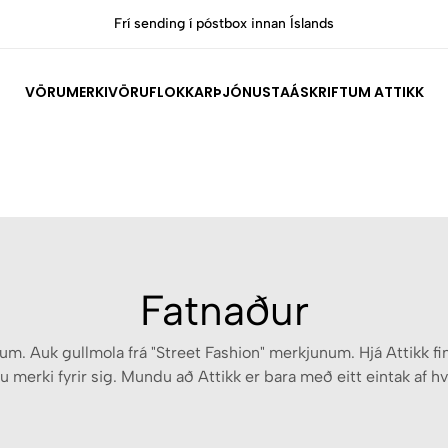
Allar vörur eru vottaðar Ekta af sérfræðingum
VÖRUMERKI
VÖRUFLOKKAR
ÞJÓNUSTA
ÁSKRIFT
UM ATTIKK
Fatnaður
unum. Auk gullmola frá "Street Fashion" merkjunum. Hjá Attikk fi
 merki fyrir sig. Mundu að Attikk er bara með eitt eintak af h