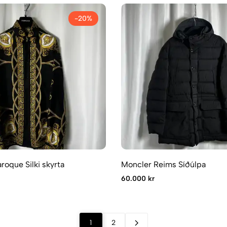
-20%
roque Silki skyrta
Moncler Reims Síðúlpa
60.000 kr
1
2