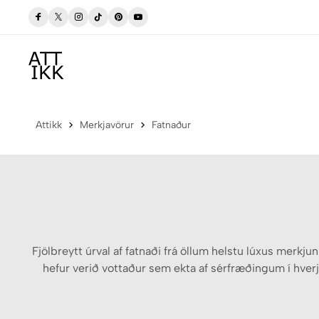
Frí sending í póstbox innan Íslands
Attikk
Merkjavörur
Fatnaður
Fjölbreytt úrval af fatnaði frá öllum helstu lúxus merkj
hefur verið vottaður sem ekta af sérfræðingum í hverju