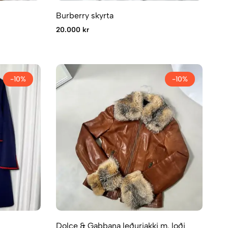
Burberry skyrta
20.000 kr
-10%
-10%
Dolce & Gabbana leðurjakki m. loði