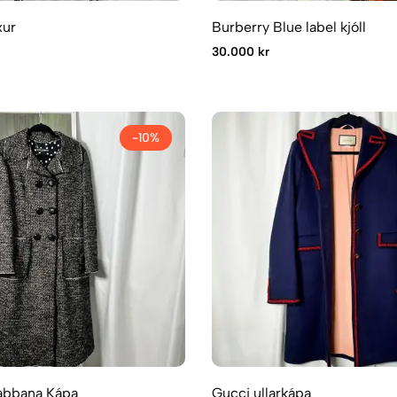
xur
Burberry Blue label kjóll
30.000 kr
-10%
abbana Kápa
Gucci ullarkápa