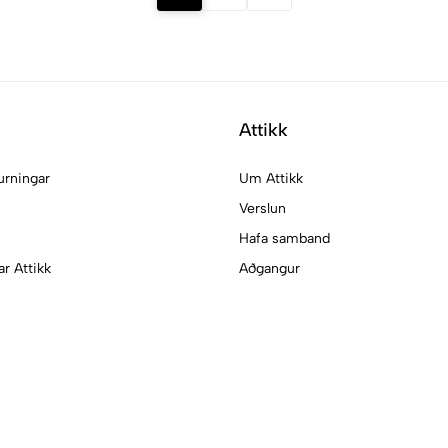
Attikk
urningar
Um Attikk
Verslun
Hafa samband
ar Attikk
Aðgangur