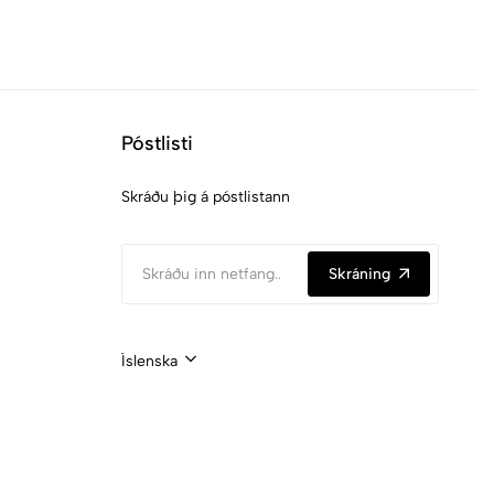
Póstlisti
Skráðu þig á póstlistann
Skráning
Íslenska