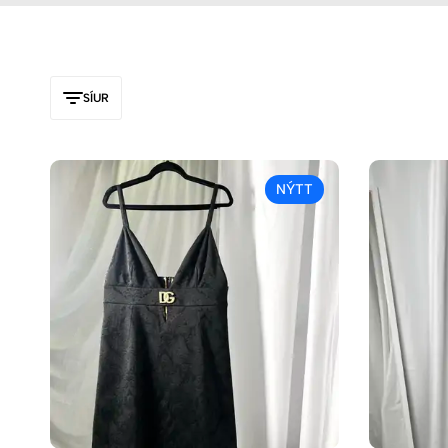
SÍUR
NÝTT