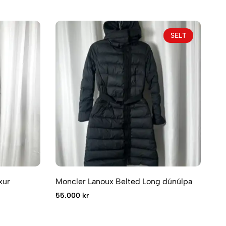
SELT
xur
Moncler Lanoux Belted Long dúnúlpa
55.000 kr