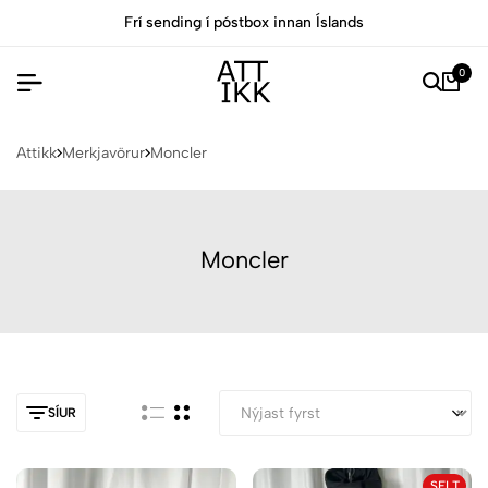
Frí sending í póstbox innan Íslands
Al
0
Attikk
Merkjavörur
Moncler
Moncler
SÍUR
SELT