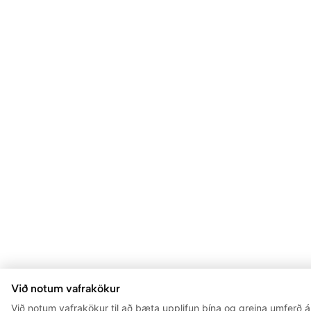
Við notum vafrakökur
Við notum vafrakökur til að bæta upplifun þína og greina umferð á 