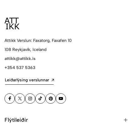
Attikk Verslun: Faxatorg, Faxafen 10
108 Reykjavík, Iceland
attikk@attikk.is
+354 537 5363
Leiðarlýsing verslunnar
Flýtileiðir