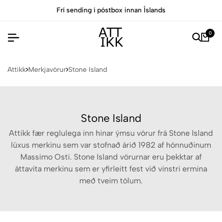
Frí sending í póstbox innan Íslands
0
Attikk
Merkjavörur
Stone Island
Stone Island
Attikk fær reglulega inn hinar ýmsu vörur frá Stone Island
lúxus merkinu sem var stofnað árið 1982 af hönnuðinum
Massimo Osti. Stone Island vörurnar eru þekktar af
áttavita merkinu sem er yfirleitt fest við vinstri ermina
með tveim tölum.