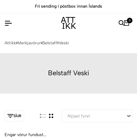
Frí sending í póstbox innan Íslands
0
Attikk
Merkjavörur
Belstaff
Veski
Belstaff Veski
SÍUR
Engar vörur fundust...