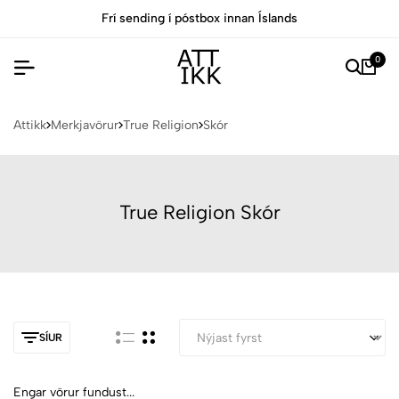
Frí sending í póstbox innan Íslands
0
Attikk
Merkjavörur
True Religion
Skór
True Religion Skór
SÍUR
Engar vörur fundust...