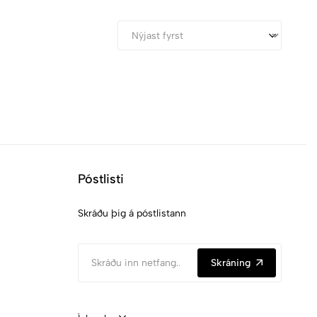
Póstlisti
Skráðu þig á póstlistann
Skráning