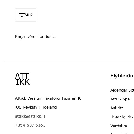
SÍUR
Engar vörur fundust...
Flýtileiðir
Algengar Sp
Attikk Verslun: Faxatorg, Faxafen 10
Attikk Spa
108 Reykjavík, Iceland
Áskrift
attikk@attikk.is
Hvernig virk
+354 537 5363
Verðskrá