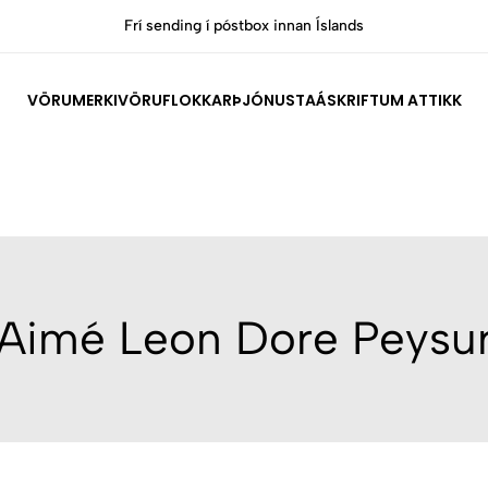
Frí sending í póstbox innan Íslands
VÖRUMERKI
VÖRUFLOKKAR
ÞJÓNUSTA
ÁSKRIFT
UM ATTIKK
Aimé Leon Dore Peysu