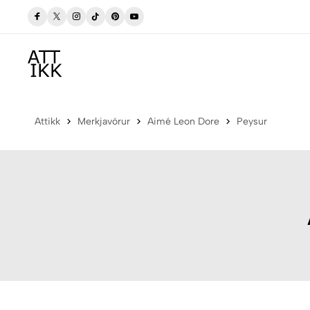
gum
Verslaðu merkjavöru á afslætti
Versla Núna
Attikk
Merkjavörur
Aimé Leon Dore
Peysur