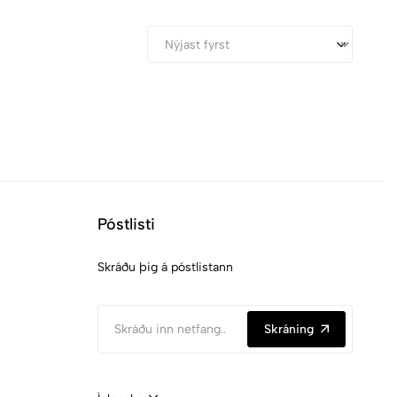
Póstlisti
Skráðu þig á póstlistann
Skráning