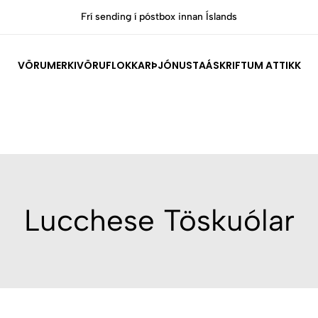
Frí sending í póstbox innan Íslands
VÖRUMERKI
VÖRUFLOKKAR
ÞJÓNUSTA
ÁSKRIFT
UM ATTIKK
Lucchese Töskuólar