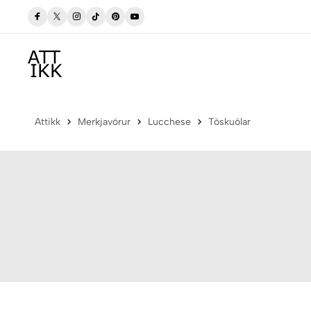
gum
Verslaðu merkjavöru á afslætti
Versla Núna
Attikk
Merkjavörur
Lucchese
Töskuólar