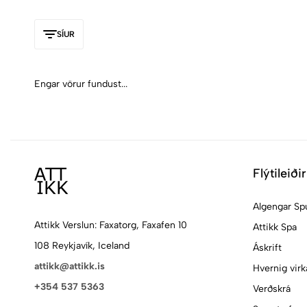
SÍUR
Engar vörur fundust...
Flýtileiðir
Algengar Sp
Attikk Verslun: Faxatorg, Faxafen 10
Attikk Spa
108 Reykjavík, Iceland
Áskrift
attikk@attikk.is
Hvernig virk
+354 537 5363
Verðskrá