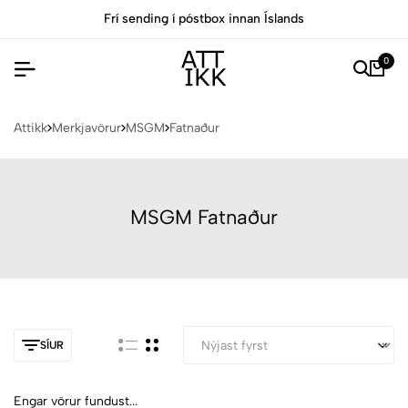
Frí sending í póstbox innan Íslands
0
Attikk
Merkjavörur
MSGM
Fatnaður
MSGM Fatnaður
SÍUR
Engar vörur fundust...