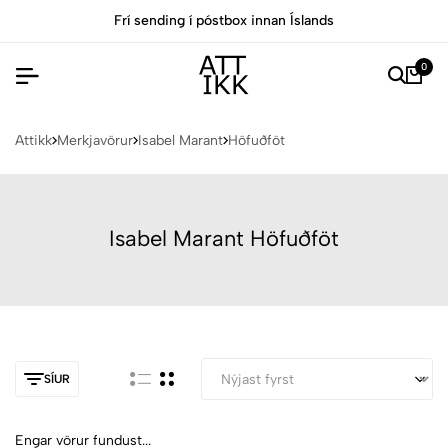
Frí sending í póstbox innan Íslands
0
Attikk
Merkjavörur
Isabel Marant
Höfuðföt
Isabel Marant Höfuðföt
SÍUR
Engar vörur fundust...