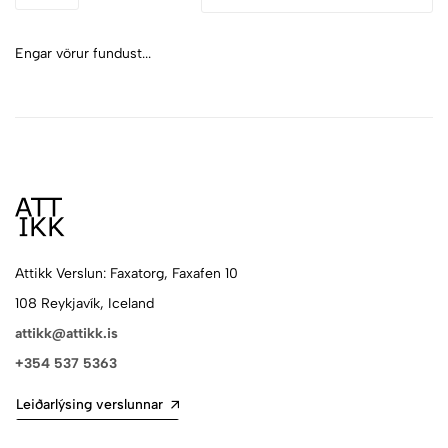
Engar vörur fundust...
Attikk Verslun: Faxatorg, Faxafen 10
108 Reykjavík, Iceland
attikk@attikk.is
+354 537 5363
Leiðarlýsing verslunnar