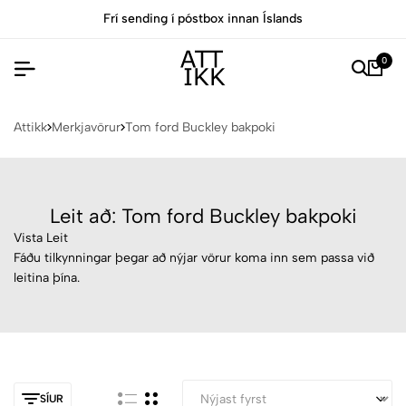
Frí sending í póstbox innan Íslands
0
Attikk
Merkjavörur
Tom ford Buckley bakpoki
Leit að: Tom ford Buckley bakpoki
Vista Leit
Fáðu tilkynningar þegar að nýjar vörur koma inn sem passa við
leitina þína.
SÍUR