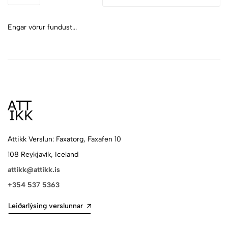
Engar vörur fundust...
Attikk Verslun: Faxatorg, Faxafen 10
108 Reykjavík, Iceland
attikk@attikk.is
+354 537 5363
Leiðarlýsing verslunnar