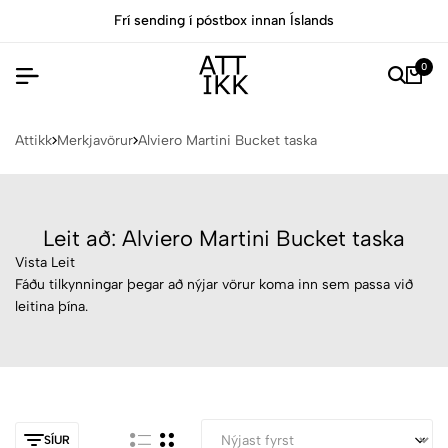
Frí sending í póstbox innan Íslands
0
Attikk
Merkjavörur
Alviero Martini Bucket taska
Leit að: Alviero Martini Bucket taska
Vista Leit
Fáðu tilkynningar þegar að nýjar vörur koma inn sem passa við
leitina þína.
SÍUR