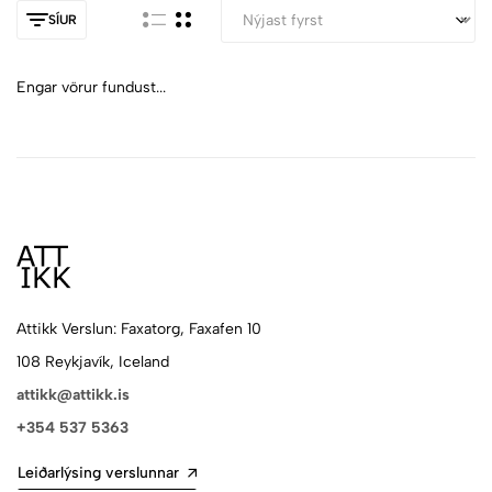
SÍUR
Engar vörur fundust...
Attikk Verslun: Faxatorg, Faxafen 10
108 Reykjavík, Iceland
attikk@attikk.is
+354 537 5363
Leiðarlýsing verslunnar