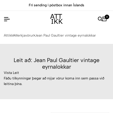
Frí sending í póstbox innan Íslands
0
Attikk
Merkjavörur
Jean Paul Gaultier vintage eyrnalokkar
Leit að: Jean Paul Gaultier vintage
eyrnalokkar
Vista Leit
Fáðu tilkynningar þegar að nýjar vörur koma inn sem passa við
leitina þína.