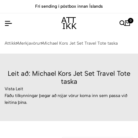
Frí sending í póstbox innan Íslands
0
Attikk
Merkjavörur
Michael Kors Jet Set Travel Tote taska
Leit að: Michael Kors Jet Set Travel Tote
taska
Vista Leit
Fáðu tilkynningar þegar að nýjar vörur koma inn sem passa við
leitina þína.