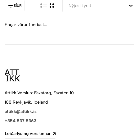
SÍUR
Engar vörur fundust...
Attikk Verslun: Faxatorg, Faxafen 10
108 Reykjavík, Iceland
attikk@attikk.is
+354 537 5363
Leiðarlýsing verslunnar