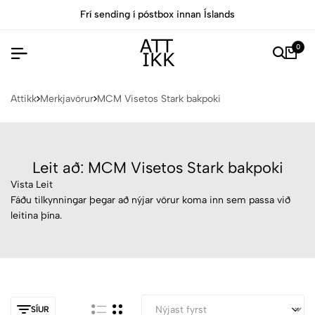
Frí sending í póstbox innan Íslands
0
Attikk
Merkjavörur
MCM Visetos Stark bakpoki
Leit að: MCM Visetos Stark bakpoki
Vista Leit
Fáðu tilkynningar þegar að nýjar vörur koma inn sem passa við
leitina þína.
SÍUR