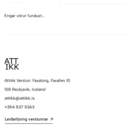
Engar vörur fundust...
Attikk Verslun: Faxatorg, Faxafen 10
108 Reykjavík, Iceland
attikk@attikk.is
+354 537 5363
Leiðarlýsing verslunnar