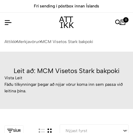
Frí sending í póstbox innan Íslands
0
Attikk
Merkjavörur
MCM Visetos Stark bakpoki
Leit að: MCM Visetos Stark bakpoki
Vista Leit
Fáðu tilkynningar þegar að nýjar vörur koma inn sem passa við
leitina þína.
SÍUR