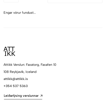
Engar vörur fundust...
Attikk Verslun: Faxatorg, Faxafen 10
108 Reykjavík, Iceland
attikk@attikk.is
+354 537 5363
Leiðarlýsing verslunnar