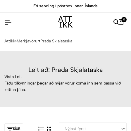
Frí sending í póstbox innan Íslands
0
Attikk
Merkjavörur
Prada Skjalataska
Leit að: Prada Skjalataska
Vista Leit
Fáðu tilkynningar þegar að nýjar vörur koma inn sem passa við
leitina þína.
SÍUR