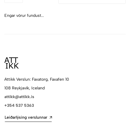
Engar vörur fundust...
Attikk Verslun: Faxatorg, Faxafen 10
108 Reykjavík, Iceland
attikk@attikk.is
+354 537 5363
Leiðarlýsing verslunnar